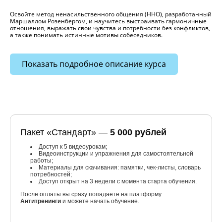
Освойте метод ненасильственного общения (ННО), разработанный
Маршаллом Розенбергом, и научитесь выстраивать гармоничные
отношения, выражать свои чувства и потребности без конфликтов,
а также понимать истинные мотивы собеседников.
Показать подробное описание курса
Пакет «Стандарт» —
5 000 рублей
Доступ к 5 видеоурокам;
Видеоинструкции и упражнения для самостоятельной
работы;
Материалы для скачивания: памятки, чек-листы, словарь
потребностей;
Доступ открыт на 3 недели с момента старта обучения.
После оплаты вы сразу попадаете на платформу
Антитренинги
и можете начать обучение.