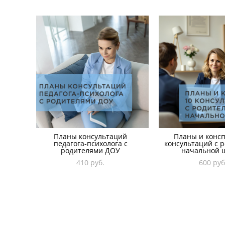
Планы консультаций
Планы и консп
педагога-психолога с
консультаций с 
родителями ДОУ
начальной 
410 pуб.
600 pуб